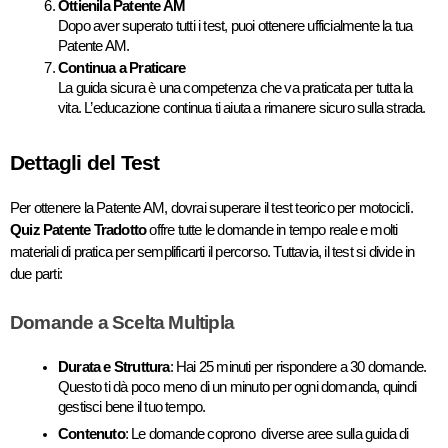
Ottienila Patente AM
Dopo aver superato tutti i test, puoi ottenere ufficialmente la tua 
Patente AM.
Continua a Praticare
La guida sicura è una competenza che va praticata per tutta la 
vita. L’educazione continua ti aiuta a rimanere sicuro sulla strada.
Dettagli del Test
Per ottenere la Patente AM, dovrai superare il test teorico per motocicli. 
Quiz Patente Tradotto
 offre tutte le domande in tempo reale e molti 
materiali di pratica per semplificarti il percorso. Tuttavia, il test si divide in 
due parti:
Domande a Scelta Multipla
Durata e Struttura
: Hai 25 minuti per rispondere a 30 domande. 
Questo ti dà poco meno di un minuto per ogni domanda, quindi 
gestisci bene il tuo tempo.
Contenuto
: Le domande coprono  diverse aree sulla guida di 