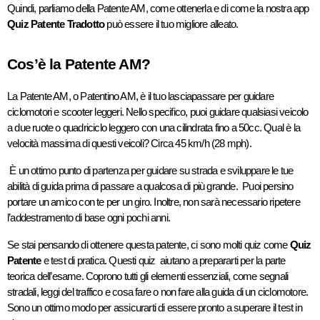
Quindi, parliamo della Patente AM, come ottenerla e di come la nostra app 
Quiz Patente Tradotto
 può essere il tuo migliore alleato.
Cos’è la Patente AM?
La Patente AM, o Patentino AM, è il tuo lasciapassare per guidare 
ciclomotori e scooter leggeri. Nello specifico, puoi guidare qualsiasi veicolo 
a due ruote o quadriciclo leggero con una cilindrata fino a 50cc. Qual è la 
velocità massima di questi veicoli? Circa 45 km/h (28 mph).
 È un ottimo punto di partenza per guidare su strada e sviluppare le tue 
abilità di guida prima di passare a qualcosa di più grande.  Puoi persino 
portare un amico con te per un giro. Inoltre, non sarà necessario ripetere 
l’addestramento di base ogni pochi anni.
Se stai pensando di ottenere questa patente, ci sono molti quiz come 
Quiz 
Patente
 e test di pratica. Questi quiz  aiutano a prepararti per la parte 
teorica dell’esame. Coprono tutti gli elementi essenziali, come segnali 
stradali, leggi del traffico e cosa fare o non fare alla guida di un ciclomotore. 
Sono un ottimo modo per assicurarti di essere pronto a superare il test in 