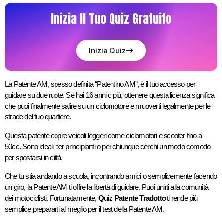
Inizia Il Tuo Quiz Gratuito
Inizia Quiz
La Patente AM, spesso definita “Patentino AM”, è il tuo accesso per 
guidare su due ruote. Se hai 16 anni o più, ottenere questa licenza significa 
che puoi finalmente salire su un ciclomotore e muoverti legalmente per le 
strade del tuo quartiere. 
Questa patente copre veicoli leggeri come ciclomotori e scooter fino a 
50cc. Sono ideali per principianti o per chiunque cerchi un modo comodo 
per spostarsi in città.
Che tu stia andando a scuola, incontrando amici o semplicemente facendo 
un giro, la Patente AM ti offre la libertà di guidare. Puoi unirti alla comunità 
dei motociclisti. Fortunatamente, 
Quiz Patente Tradotto
 ti rende più 
semplice prepararti al meglio per il test della Patente AM.