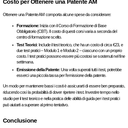
Costo per Ottenere una Patente AM
Ottenere una Patente AM comporta alcune spese da considerare:
Formazione
: Inizia con il Corso di Formazione di Base 
Obbligatorio (CBT). Il costo di questi corsi varia a seconda del 
centro di formazione scelto.
Test Teorici
: Include il test teorico, che ha un costo di circa €23, e 
due test pratici – Modulo 1 e Modulo 2 – ciascuno con un proprio 
costo. I test pratici possono essere più costosi se sostenuti nel fine 
settimana.
Emissione della Patente
: Una volta superati tutti i test, potrebbe 
esserci una piccola tassa per l’emissione della patente.
Un modo per mantenere bassi i costi è assicurarti di essere ben preparato, 
riducendo così la probabilità di dover ripetere i test. Investire tempo nello 
studio per il test teorico e nella pratica delle abilità di guida per i test pratici 
può aiutarti a superare al primo tentativo.
Conclusione