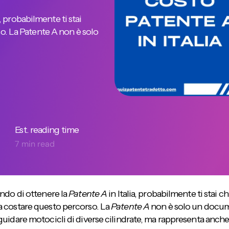
, probabilmente ti stai
. La Patente A non è solo
Est. reading time
7 min read
ando di ottenere la
Patente A
in Italia, probabilmente ti stai 
 costare questo percorso. La
Patente A
non è solo un docum
guidare motocicli di diverse cilindrate, ma rappresenta anch