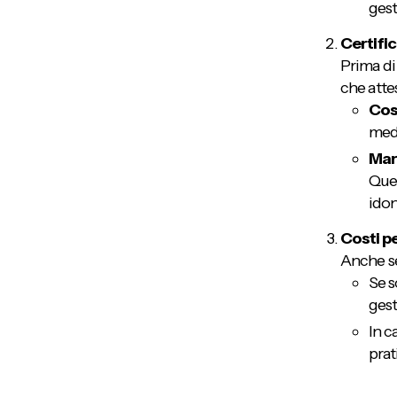
gest
Certifi
Prima di
che attes
Cos
medi
Mar
Ques
idon
Costi pe
Anche se
Se s
gest
In c
prat