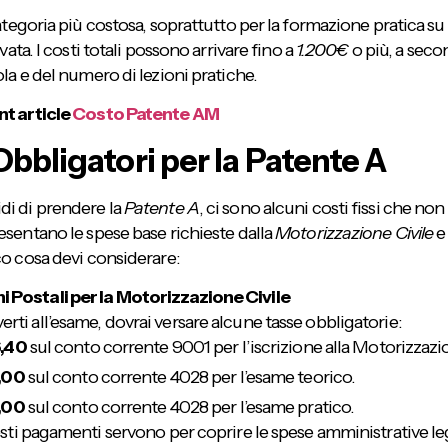
ategoria più costosa, soprattutto per la formazione pratica s
vata. I costi totali possono arrivare fino a
1.200€
o più, a seco
la e del numero di lezioni pratiche.
nt article
Costo Patente AM
Obbligatori per la Patente A
i di prendere la
Patente A
, ci sono alcuni costi fissi che non
esentano le spese base richieste dalla
Motorizzazione Civile
e 
co cosa devi considerare:
ni Postali per la Motorizzazione Civile
verti all’esame, dovrai versare alcune tasse obbligatorie:
,40
sul conto corrente 9001 per l’iscrizione alla Motorizzazi
,00
sul conto corrente 4028 per l’esame teorico.
,00
sul conto corrente 4028 per l’esame pratico.
ti pagamenti servono per coprire le spese amministrative leg