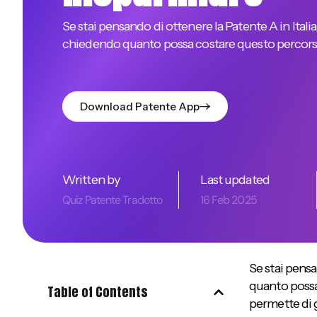
Se stai pensando di ottenere la Patente A in Italia
chiedendo quanto possa costare questo percorso
Download Patente App
Written by
Last updated
Quiz Patente Tradotto
16 Feb 2025
Se stai pens
quanto possa
Table of Contents
permette di 