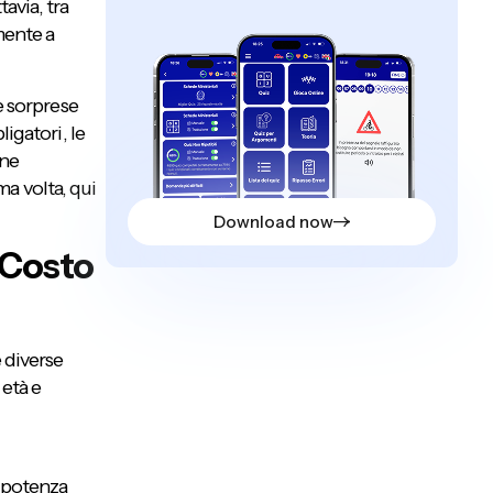
avia, tra
mente a
re sorprese
ligatori, le
ane
a volta, qui
Download now
 Costo
e diverse
 età e
a potenza