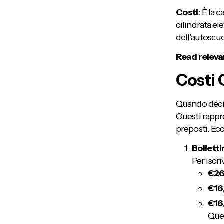
Costi:
È la c
cilindrata ele
dell’autoscuo
Read releva
Costi 
Quando decid
Questi rappr
preposti. Ec
Bolletti
Per iscri
€26
€16
€16
Ques