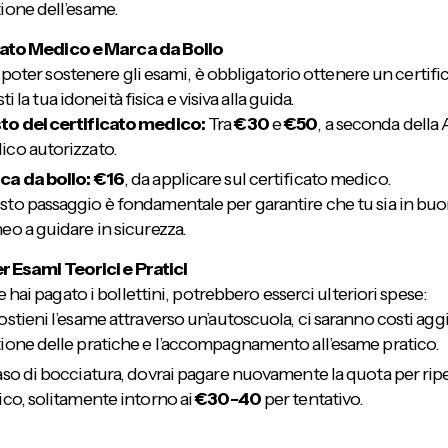
ione dell’esame.
cato Medico e Marca da Bollo
 poter sostenere gli esami, è obbligatorio ottenere un certif
ti la tua idoneità fisica e visiva alla guida.
to del certificato medico:
Tra
€30
e
€50
, a seconda della 
co autorizzato.
ca da bollo:
€16
, da applicare sul certificato medico.
to passaggio è fondamentale per garantire che tu sia in buo
eo a guidare in sicurezza.
r Esami Teorici e Pratici
 hai pagato i bollettini, potrebbero esserci ulteriori spese:
ostieni l’esame attraverso un’autoscuola, ci saranno costi aggi
ione delle pratiche e l’accompagnamento all’esame pratico.
aso di bocciatura, dovrai pagare nuovamente la quota per rip
ico, solitamente intorno ai
€30-40
per tentativo.