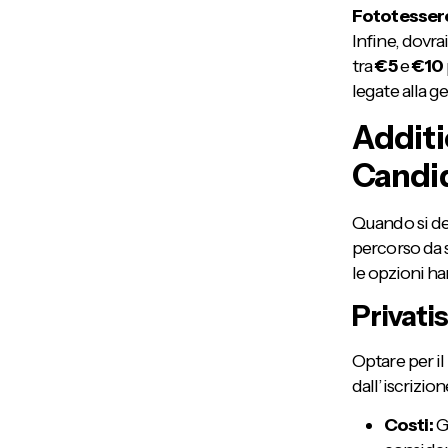
Fototessere
Infine, dovra
tra
€5
e
€10
legate alla ge
Additi
Candi
Quando si de
percorso da 
le opzioni ha
Privati
Optare per il
dall’iscrizio
Costi:
Ge