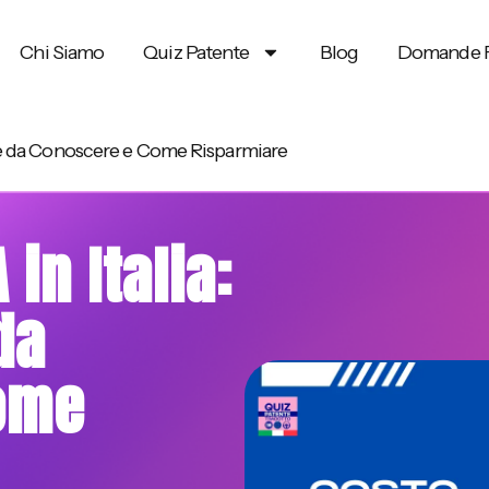
Chi Siamo
Quiz Patente
Blog
Domande F
ese da Conoscere e Come Risparmiare
in Italia:
da
ome