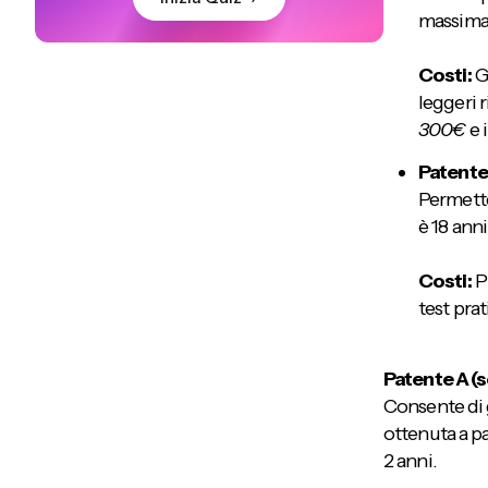
massima d
Costi:
Ge
leggeri r
300€
e 
Patente
Permette
è 18 anni
Costi:
Pi
test prat
Patente A (s
Consente di g
ottenuta a pa
2 anni.