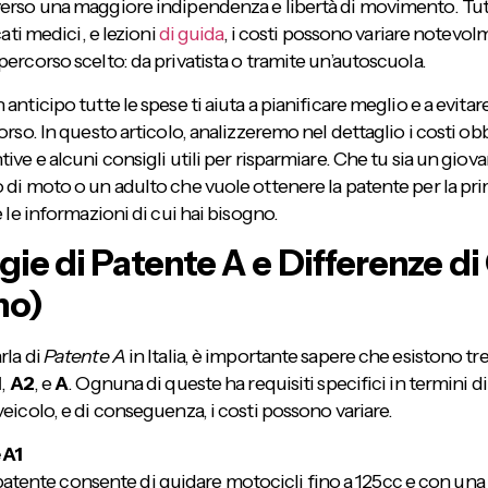
erso una maggiore indipendenza e libertà di movimento. Tutt
cati medici, e lezioni
di guida
, i costi possono variare notevol
ercorso scelto: da privatista o tramite un’autoscuola.
anticipo tutte le spese ti aiuta a pianificare meglio e a evita
orso. In questo articolo, analizzeremo nel dettaglio i costi obb
ive e alcuni consigli utili per risparmiare. Che tu sia un giov
di moto o un adulto che vuole ottenere la patente per la prim
e le informazioni di cui hai bisogno.
gie di Patente A e Differenze di
no)
rla di
Patente A
in Italia, è importante sapere che esistono tr
1
,
A2
, e
A
. Ognuna di queste ha requisiti specifici in termini di
eicolo, e di conseguenza, i costi possono variare.
 A1
atente consente di guidare motocicli fino a 125cc e con un