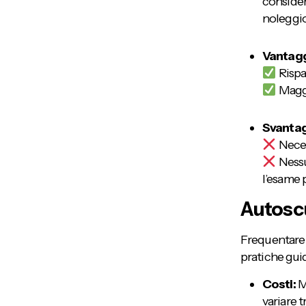
consider
noleggio
Vantagg
Rispa
Maggio
Svantag
Necess
Nessun
l’esame 
Autoscu
Frequentare 
pratiche guid
Costi:
Ma
variare t