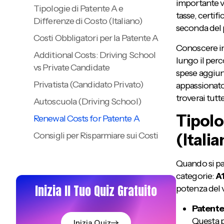
importante v
Tipologie di Patente A e
tasse, certifi
Differenze di Costo (Italiano)
seconda del p
Costi Obbligatori per la Patente A
Conoscere in 
Additional Costs: Driving School
lungo il perc
vs Private Candidate
spese aggiunt
Privatista (Candidato Privato)
appassionato 
troverai tutt
Autoscuola (Driving School)
Tipolo
Renewal Costs for Patente A
(Italia
Consigli per Risparmiare sui Costi
della Patente A
Quando si pa
Conclusione
categorie:
A
Inizia Il Tuo Quiz Gratuito
potenza del v
Patente
Questa p
Inizia Quiz