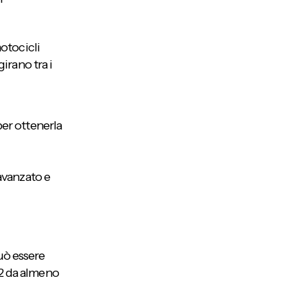
otocicli
irano tra i
per ottenerla
avanzato e
Può essere
A2 da almeno