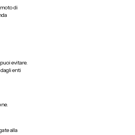
u moto di
nda
 puoi evitare.
dagli enti
one.
ate alla