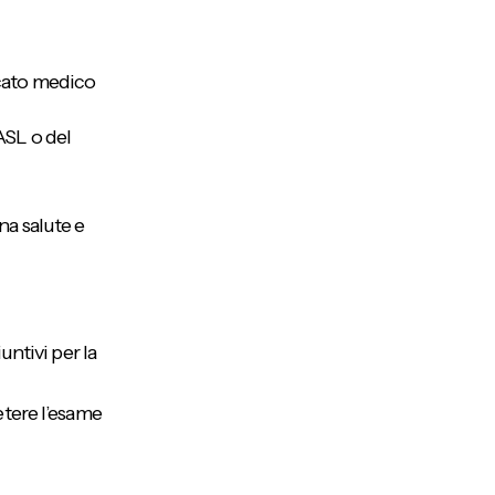
icato medico
ASL o del
na salute e
untivi per la
etere l’esame