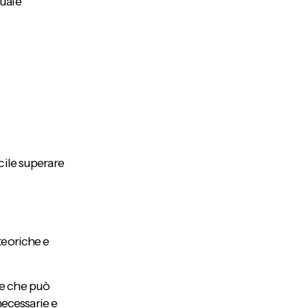
tuale
cile superare
teoriche e
le che può
necessarie e