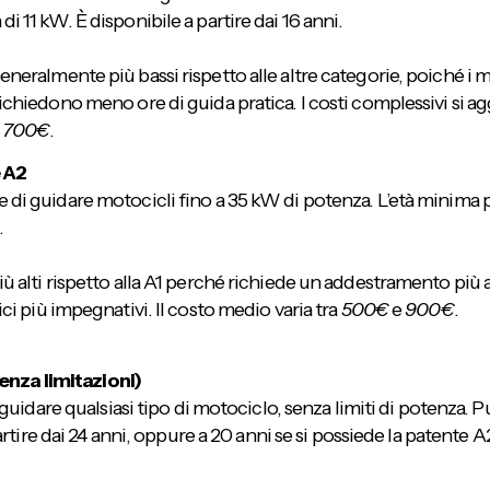
i 11 kW. È disponibile a partire dai 16 anni.
neralmente più bassi rispetto alle altre categorie, poiché i m
ichiedono meno ore di guida pratica. I costi complessivi si agg
i
700€
.
 A2
 di guidare motocicli fino a 35 kW di potenza. L’età minima 
.
ù alti rispetto alla A1 perché richiede un addestramento più 
ici più impegnativi. Il costo medio varia tra
500€
e
900€
.
enza limitazioni)
uidare qualsiasi tipo di motociclo, senza limiti di potenza. 
rtire dai 24 anni, oppure a 20 anni se si possiede la patente 