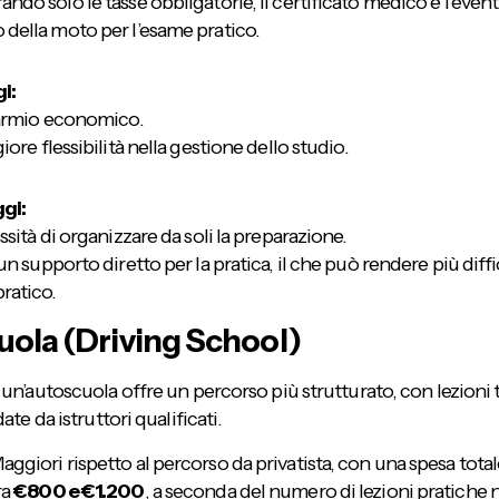
ando solo le tasse obbligatorie, il certificato medico e l’even
 della moto per l’esame pratico.
i:
rmio economico.
re flessibilità nella gestione dello studio.
gi:
ità di organizzare da soli la preparazione.
 supporto diretto per la pratica, il che può rendere più diffi
pratico.
ola (Driving School)
un’autoscuola offre un percorso più strutturato, con lezioni 
ate da istruttori qualificati.
ggiori rispetto al percorso da privatista, con una spesa tota
ra
€800 e €1.200
, a seconda del numero di lezioni pratiche 