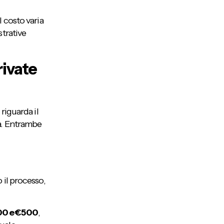
 costo varia
strative
rivate
 riguarda il
ta. Entrambe
 il processo,
0 e €500
,