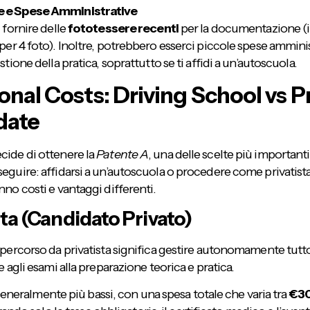
 e Spese Amministrative
i fornire delle
fototessere recenti
per la documentazione (il
per 4 foto). Inoltre, potrebbero esserci piccole spese ammini
stione della pratica, soprattutto se ti affidi a un’autoscuola.
onal Costs: Driving School vs P
date
cide di ottenere la
Patente A
, una delle scelte più importanti
seguire: affidarsi a un’autoscuola o procedere come privatis
nno costi e vantaggi differenti.
sta (Candidato Privato)
 percorso da privatista significa gestire autonomamente tutto
ne agli esami alla preparazione teorica e pratica.
neralmente più bassi, con una spesa totale che varia tra
€30